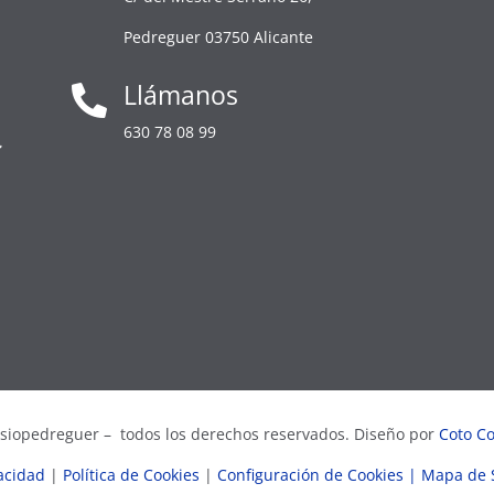
Pedreguer 03750 Alicante
Llámanos

630 78 08 99
isiopedreguer – todos los derechos reservados. Diseño por
Coto Co
vacidad
|
Política de Cookies
|
Configuración de Cookies
| Mapa de S