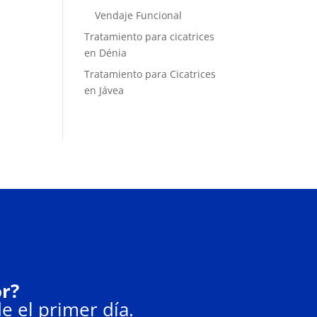
Vendaje Funcional
Tratamiento para cicatrices
en Dénia
Tratamiento para Cicatrices
en Jávea
or?
e el primer día.