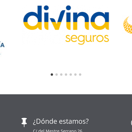
¿Dónde estamos?

C/ del Mestre Serrano 26,