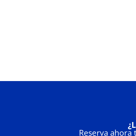
¿L
Reserva ahora t