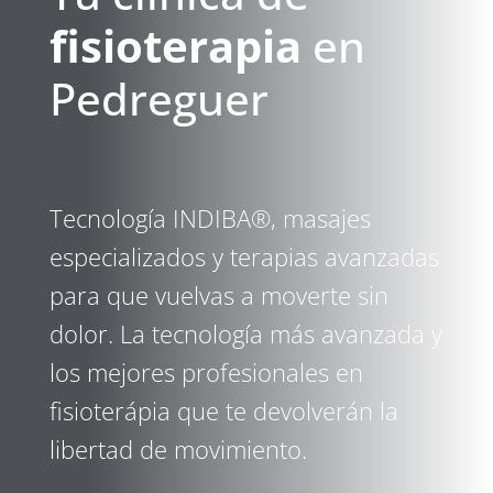
fisioterapia
en
Pedreguer
Tecnología INDIBA®, masajes
especializados y terapias avanzadas
para que vuelvas a moverte sin
dolor. La tecnología más avanzada y
los mejores profesionales en
fisioterápia que te devolverán la
libertad de movimiento.