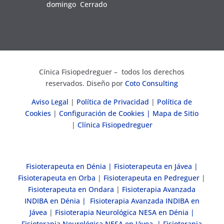
domingo
Cerrado
Cínica Fisiopedreguer – todos los derechos
reservados. Diseño por
Coto Consulting
Aviso Legal
|
Política de Privacidad
|
Política de
Cookies
|
Configuración de Cookies
| Mapa de Sitio
|
Clínica Fisiopedreguer
Fisioterapeuta en Dénia |
Fisioterapeuta en Jávea |
Fisioterapeuta en Orba
|
Fisioterapeuta en Pedreguer
|
Fisioterapeuta en Ondara
|
Fisioterapia Avanzada
INDIBA en Dénia |
Fisioterapia Avanzada INDIBA en
Jávea
|
Fisioterapia Neurológica NESA en Dénia |
Fisioterapia Neurológica NESA en Jávea |
Fisioterapia