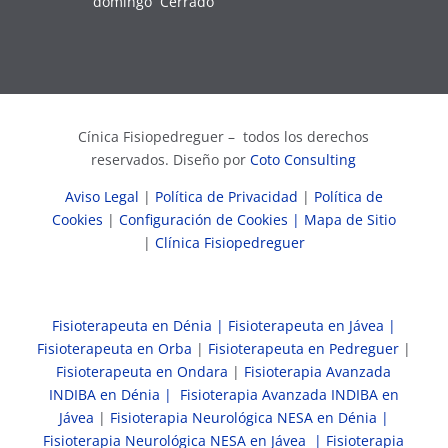
domingo
Cerrado
Cínica Fisiopedreguer – todos los derechos
reservados. Diseño por
Coto Consulting
Aviso Legal
|
Política de Privacidad
|
Política de
Cookies
|
Configuración de Cookies
| Mapa de Sitio
|
Clínica Fisiopedreguer
Fisioterapeuta en Dénia |
Fisioterapeuta en Jávea |
Fisioterapeuta en Orba
|
Fisioterapeuta en Pedreguer
|
Fisioterapeuta en Ondara
|
Fisioterapia Avanzada
INDIBA en Dénia |
Fisioterapia Avanzada INDIBA en
Jávea
|
Fisioterapia Neurológica NESA en Dénia |
Fisioterapia Neurológica NESA en Jávea |
Fisioterapia