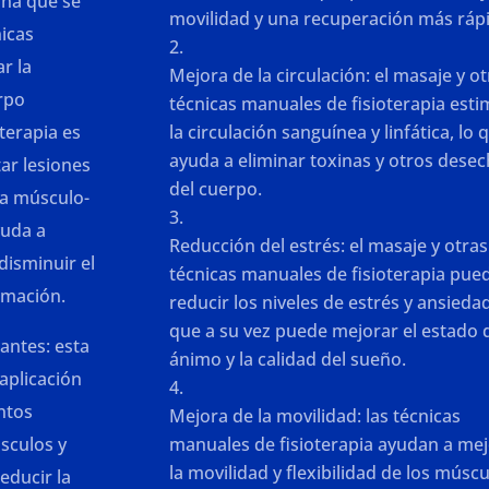
ina que se
movilidad y una recuperación más ráp
nicas
r la
Mejora de la circulación: el masaje y o
rpo
técnicas manuales de fisioterapia est
terapia es
la circulación sanguínea y linfática, lo 
ayuda a eliminar toxinas y otros dese
ar lesiones
del cuerpo.
ma músculo-
yuda a
Reducción del estrés: el masaje y otras
disminuir el
técnicas manuales de fisioterapia pue
lamación.
reducir los niveles de estrés y ansiedad
que a su vez puede mejorar el estado 
antes: esta
ánimo y la calidad del sueño.
 aplicación
ntos
Mejora de la movilidad: las técnicas
sculos y
manuales de fisioterapia ayudan a me
la movilidad y flexibilidad de los múscu
educir la