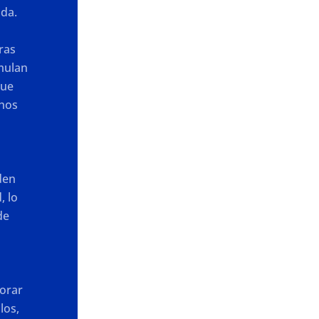
ida.
tras
imulan
que
chos
den
, lo
de
jorar
los,