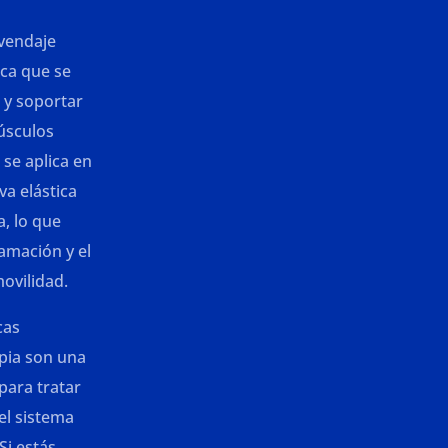
 vendaje
ica que se
r y soportar
músculos
 se aplica en
va elástica
a, lo que
lamación y el
movilidad.
cas
pia son una
para tratar
el sistema
Si estás