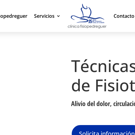
siopedreguer
Servicios
Contacto 
Técnica
de Fisio
Alivio del dolor, circulac
Solicita información