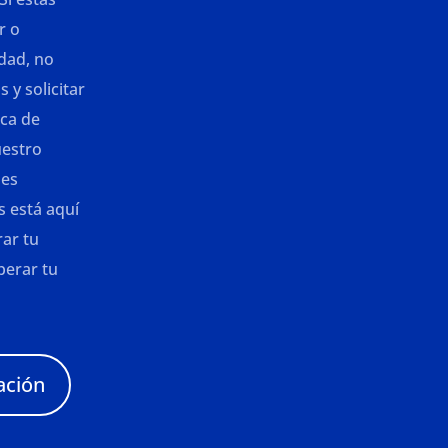
r o
idad, no
 y solicitar
ca de
uestro
les
 está aquí
ar tu
perar tu
ación