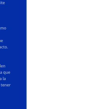
ite
como
s
ue
acto.
den
ya que
a la
 tener
.