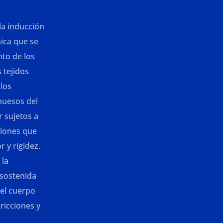
la inducción
nica que se
nto de los
s tejidos
los
huesos del
 sujetos a
ciones que
 y rigidez.
 la
 sostenida
del cuerpo
tricciones y